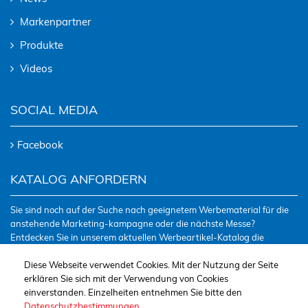
Markenpartner
Produkte
Videos
SOCIAL MEDIA
Facebook
KATALOG ANFORDERN
Sie sind noch auf der Suche nach geeignetem Werbematerial für die
anstehende Marketing-kampagne oder die nächste Messe?
Entdecken Sie in unserem aktuellen Werbeartikel-Katalog die
neuesten “TRENDS“ der Branche und unsere vielfältige Auswahl.
Hier finden Sie mit Sicherheit genau den passenden Werbeträger!
Diese Webseite verwendet Cookies. Mit der Nutzung der Seite
erklären Sie sich mit der Verwendung von Cookies
einverstanden. Einzelheiten entnehmen Sie bitte den
Datenschutzbestimmungen
.